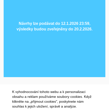
Návrhy lze podávat do 12.1.2026 23:59,
Návrhy lze podávat do 12.1.2026 23:59,
výsledky budou zveřejněny do 20.2.2026.
výsledky budou zveřejněny do 20.2.2026.
K vyhodnocování tohoto webu a k personalizaci
obsahu a reklam používáme soubory cookies. Když
klikněte na „přijmout cookies", poskytnete nám
souhlas k jejich uložení, správě a analýze.