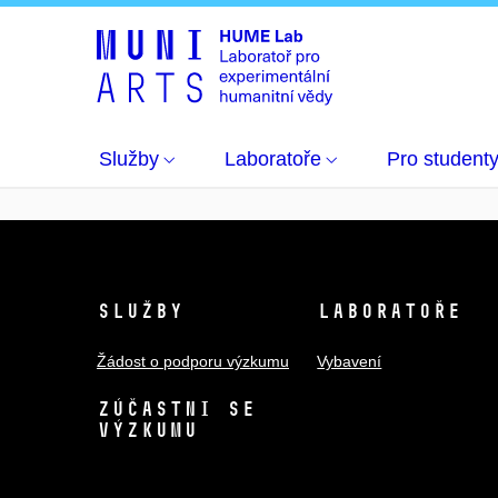
O nás
Podpořené projekty
Evidence
Služby
Laboratoře
Pro student
Služby
Laboratoře
Žádost o podporu výzkumu
Vybavení
Zúčastni se
výzkumu